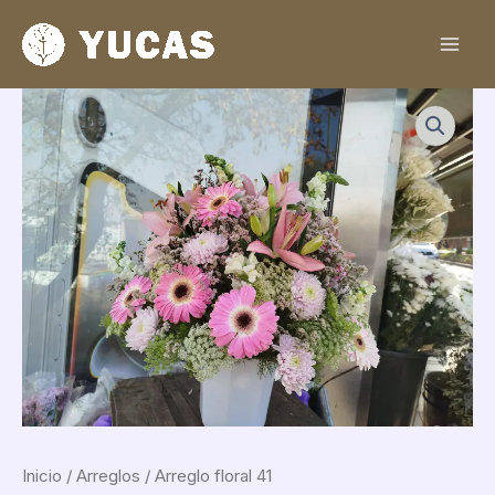
Ir
al
contenido
Arreglo
floral
41
cantidad
Inicio
/
Arreglos
/ Arreglo floral 41