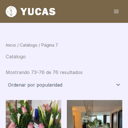
Sorted
Ir
by
al
popularity
contenido
Inicio
/
Catálogo
/ Página 7
Catálogo
Mostrando 73–76 de 76 resultados