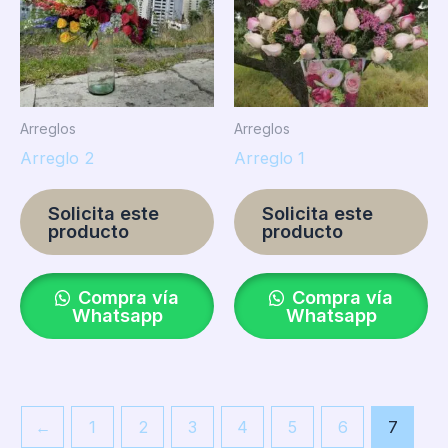
Arreglos
Arreglos
Arreglo 2
Arreglo 1
Solicita este
Solicita este
producto
producto
Compra vía
Compra vía
Whatsapp
Whatsapp
←
1
2
3
4
5
6
7