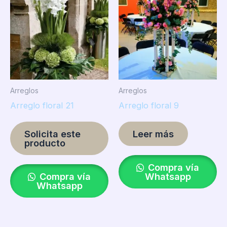
Arreglos
Arreglos
Arreglo floral 21
Arreglo floral 9
Solicita este
Leer más
producto
Compra vía
Compra vía
Whatsapp
Whatsapp