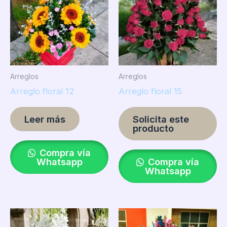
Arreglos
Arreglos
Arreglo floral 12
Arreglo floral 15
Leer más
Solicita este
producto
Compra vía
Whatsapp
Compra vía
Whatsapp