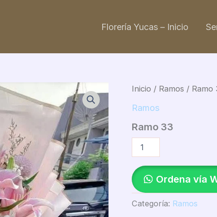
Florería Yucas – Inicio
Se
Ramo
Inicio
/
Ramos
/ Ramo 
33
cantidad
Ramos
Ramo 33
Ordena vía 
Categoría:
Ramos