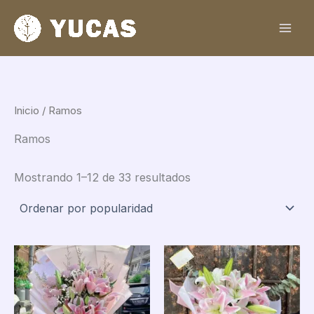
Sorted
Ir
by
al
popularity
contenido
Inicio
/ Ramos
Ramos
Mostrando 1–12 de 33 resultados